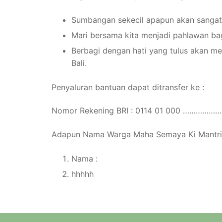
Permainan kasino online dan gratis 
Sumbangan sekecil apapun akan sangat b
Mari bersama kita menjadi pahlawan bag
Cara Memenangkan Uang Di Kasino Virtual Berjudi
Barbarian Stash adalah mesin slot oleh Amigo Gaming.
Berbagi dengan hati yang tulus akan m
Bob Casino No Deposit Bonus
Bali.
Sebelum Anda mulai bermain untuk uang riil, itu juga meru
Aplikasi Rolet Offline Terbaik
Penyaluran bantuan dapat ditransfer ke :
Nomor Rekening BRI : 0114 01 000 …………
Adapun Nama Warga Maha Semaya Ki Mantri 
Nama :
hhhhh