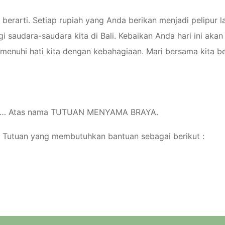
2026
erarti. Setiap rupiah yang Anda berikan menjadi pelipur l
i saudara-saudara kita di Bali. Kebaikan Anda hari ini a
emenuhi hati kita dengan kebahagiaan. Mari bersama kita 
pakan ide yang baik bagi Anda untuk belajar sedikit lebih 
……… Atas nama TUTUAN MENYAMA BRAYA.
Tutuan yang membutuhkan bantuan sebagai berikut :