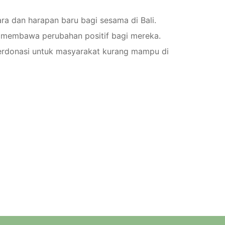
ara dan harapan baru bagi sesama di Bali.
kan membawa perubahan positif bagi mereka.
berdonasi untuk masyarakat kurang mampu di
banyak tentang permainan.