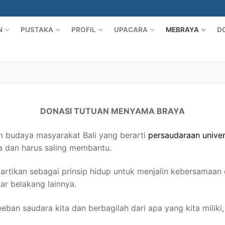
N
PUSTAKA
PROFIL
UPACARA
MEBRAYA
D
 permainan meja dan permainan kasino langsung, tetapi sa
 ini juga termasuk jackpot progresif, yang berarti Meningka
lot baru dengan bonus pendaftaran gratis yang tidak memer
026
DONASI TUTUAN MENYAMA BRAYA
 budaya masyarakat Bali yang berarti
persaudaraan univer
beruntungan.
 dan harus saling membantu.
artikan sebagai prinsip hidup untuk menjalin kebersamaa
da mereka juga.
r belakang lainnya.
eban saudara kita dan berbagilah dari apa yang kita miliki,
ripada menjadi pemain rata-rata.