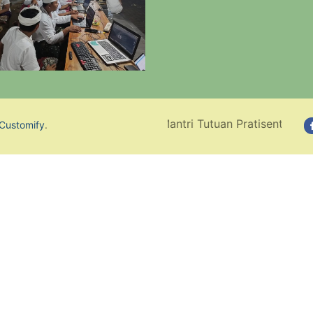
2026
pakan ide yang baik bagi Anda untuk belajar sedikit lebih 
bsite resmi Maha Semaya Ki Mantri Tutuan Pratisentana S
Customify
.