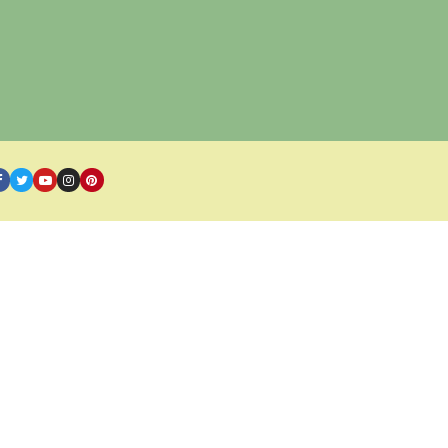
banyak tentang permainan.
ira Dalem Mangori-Jl. Raya Bukit Buluh-Gunaksa-Dawan-Kl