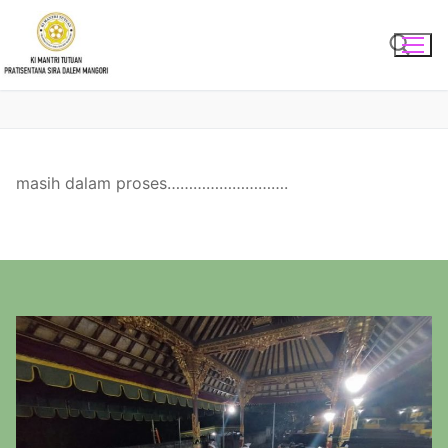
Lompat
Permainan mesin judi kasino 2026
ke
konten
Strategi Berjudi Digital Kasino Nyata
: Anda dapat
menemukan semua permainan ini dinilai dan
peringkat di sini di kasino terbaik.
Cari:
Situs Judi Slot Terbesar Di Asia
- The Palaces adalah
kasino online yang dimiliki dan dioperasikan oleh
masih dalam proses……………………….
Palatial Leisure Limited, sebuah perusahaan yang
memiliki dan mengoperasikan kasino berbasis lahan
online dan Inggris lainnya, serta tempat permainan
dan hiburan lainnya.
Permainan Kasino Bonus Sambutan Gratis Dengan
Jackpot
: Juga, beraikan memicu babi Smashing
Bonus.
Judi casino online