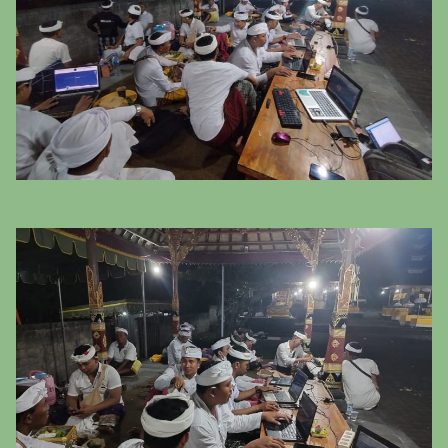
anda melakukan setoran uang nyata dengan jenis
pembayaran yang diterima.
Virtual Kasino Mesin Slot Gratis
Tetapi elemen khusus juga mengambil bagian dalam
proses permainan.
Sepanjang permainan ini pemain juga memiliki kesempatan
untuk memukul satu atau lebih dari lima jackpot progresif.
Cara menang di elektronik kasino
Mainkan Kasino Mesin Berputar Terbaik Gratis
Jenis penawaran ini ditujukan untuk rol tinggi yang dapat
dan lebih suka menyetor uang tunai dalam jumlah besar
dan bermain untuk jackpot yang lebih besar.
Legal Kasino Online Yang Aman