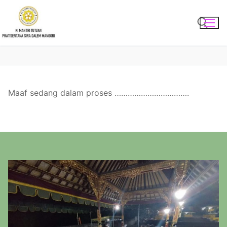
Lompat
Kasino mesin berputar elektronik
ke
konten
Hard Rock Bet Casino No Deposit Bonus
: Kedua
kasino ini memiliki banyak pokies, penawaran bonus,
dan turnamen.
Cari:
Kasino Virtual Gratis Tanpa Berjudi Unduh
- Demikian
pula, menghabiskan 5 hingga 10% dari uang Anda
Maaf sedang dalam proses …………………………….
pada satu entri ke turnamen adalah pendekatan yang
layak.
Cara Selalu Menang Di Kasino
: Saat Anda membuka
game ini, Anda akan dapat melihat 5 gulungan dan
243 opsi untuk memenangkan hadiah.
3D online togel terbaik
Slot Online Terbaik
Promo bonus kemudian tersedia di akun Anda setelah