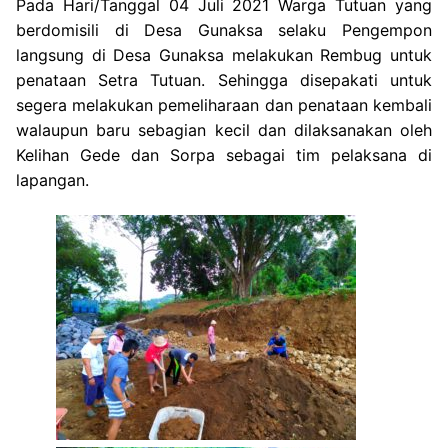
Pada Hari/Tanggal 04 Juli 2021 Warga Tutuan yang
berdomisili di Desa Gunaksa selaku Pengempon
langsung di Desa Gunaksa melakukan Rembug untuk
penataan Setra Tutuan. Sehingga disepakati untuk
segera melakukan pemeliharaan dan penataan kembali
walaupun baru sebagian kecil dan dilaksanakan oleh
Kelihan Gede dan Sorpa sebagai tim pelaksana di
lapangan.