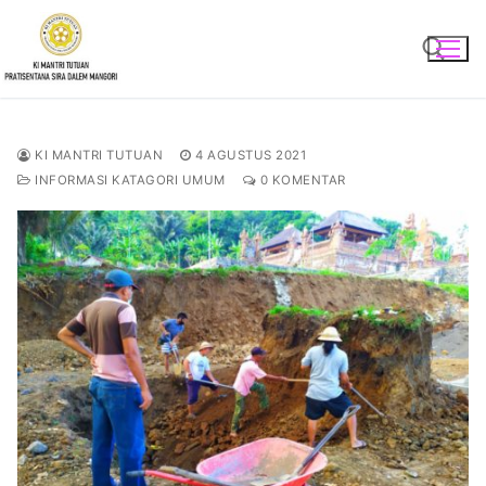
Lompat
Aplikasi rolet online untuk android
ke
konten
Bagaimana Cara Main Slot
: Wizards akan melawan
dengan putaran pertama memilih Troy Brown Jr.
Rolet Online Deposit Via Pulsa Tanpa Potongan
-
Cari:
KI MANTRI TUTUAN
4 AGUSTUS 2021
Usia, penyakit dan kecelakaan dapat mengikis dan
INFORMASI KATAGORI UMUM
0 KOMENTAR
merusak tulang belakang, menyebabkan
ketidakstabilan tulang belakang.
Semua Berputar Kasino 2025
: Undangan ini dapat
baik melalui no deposit dan Gratis spins bonus, Atau
hanya no deposit bonus.
Kasino spin elektronik 2026
Game Slot Terbaik Uang Asli
Vegas Casino Online didirikan di Panama dan memegang
lisensi dari Panama Gaming Control Board.