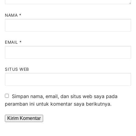
NAMA
*
EMAIL
*
SITUS WEB
Simpan nama, email, dan situs web saya pada
peramban ini untuk komentar saya berikutnya.