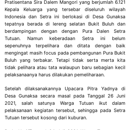
antara Watts yang menjalankan poin dan bermain sebagai
Pratisentana Sira Dalem Mangori yang berjumlah 6.121
sayap.
Kepala Keluarga yang tersebar diseluruh wilayah
Menangkan Kasino Digital
Indonesia dan Setra ini berlokasi di Desa Gunaksa
tepatnya berada di lereng selatan Bukit Buluh dan
berdampingan dengan dengan Pura Dalen Setra
Tutuan. Namun keberadaan Setra ini belum
sepenuhnya terpelihara dan ditata dengan baik
mengingat masih focus pada pembangunan Pura Bukit
Buluh yang terbakar. Tetapi tidak serta merta kita
tidak pelihara atau tata walaupun baru sebagian kecil
pelaksanaanya harus dilakukan pemeliharaan.
Setelah dilaksanakannya Upacara Pitra Yadnya di
Desa Gunaksa secara masal pada Tanggal 26 Juni
2021, salah satunya Warga Tutuan ikut dalam
pelaksanaan kegiatan tersebut, sehingga pada Setra
Tutuan tersebut kosong dari kuburan.